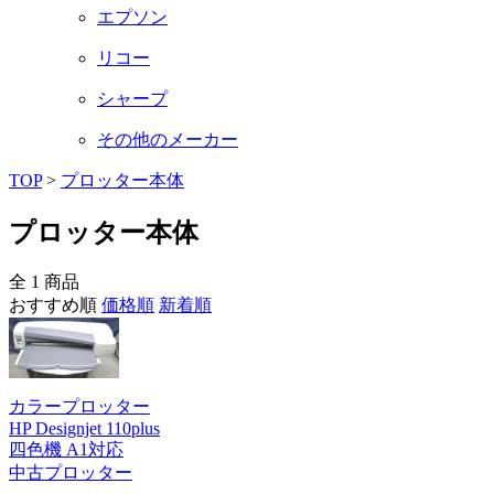
エプソン
リコー
シャープ
その他のメーカー
TOP
>
プロッター本体
プロッター本体
全 1 商品
おすすめ順
価格順
新着順
カラープロッター
HP Designjet 110plus
四色機 A1対応
中古プロッター