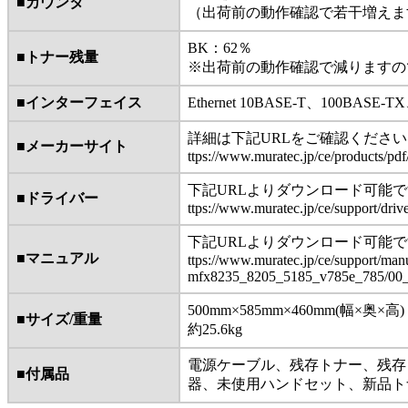
■カウンタ
（出荷前の動作確認で若干増えま
BK：62％
■トナー残量
※出荷前の動作確認で減りますの
■インターフェイス
Ethernet 10BASE-T、100BASE-T
詳細は下記URLをご確認ください
■メーカーサイト
ttps://www.muratec.jp/ce/products/pd
下記URLよりダウンロード可能
■ドライバー
ttps://www.muratec.jp/ce/support/dri
下記URLよりダウンロード可能
■マニュアル
ttps://www.muratec.jp/ce/support/manu
mfx8235_8205_5185_v785e_785/00_
500mm×585mm×460mm(幅×奥×高)
■サイズ/重量
約25.6kg
電源ケーブル、残存トナー、残存
■付属品
器、未使用ハンドセット、新品ト