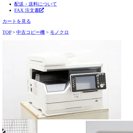
配送・送料について
FAX 注文書
カートを見る
TOP
>
中古コピー機
>
モノクロ