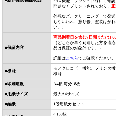
■動作確認/商品状態
FAX機能：プッシュ回線にて確
問題なくプリントされており、
正
外観など、クリーニングして発送
ちない汚れ、擦り傷、塗装はがれ
い。）
商品到着日を含む7日間または1,
（どちらか早く到達した方を適応
■保証内容
品は保証の対象外です。）
詳細は
こちら
でご確認ください。
モノクロコピー機能、プリンタ機
■機能
機能
■印刷速度
A4横 毎分18枚
■用紙サイズ
最大A4サイズ
■給紙
1段用紙カセット
4,150枚