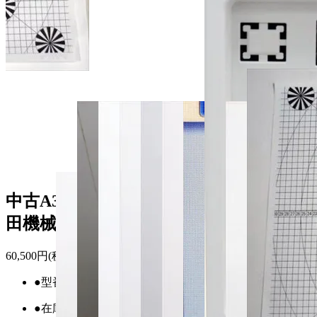
中古A3モノクロ複合機 ムラテック/村
田機械/Muratec V-785 4,150枚【中古】
60,500円(税込)
●型番
21745
●在庫数
1