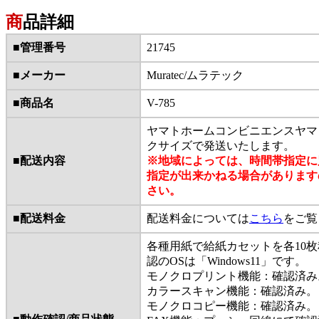
商
品詳細
■管理番号
21745
■メーカー
Muratec/ムラテック
■商品名
V-785
ヤマトホームコンビニエンスヤマ
クサイズで発送いたします。
■配送内容
※地域によっては、時間帯指定に
指定が出来かねる場合があります
さい。
■配送料金
配送料金については
こちら
をご覧
各種用紙で給紙カセットを各10
認のOSは「Windows11」です。
モノクロプリント機能：確認済み
カラースキャン機能：確認済み。
モノクロコピー機能：確認済み。