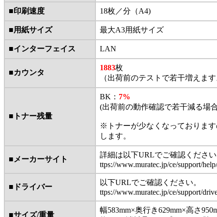
■印刷速度
18枚／分（A4)
■用紙サイズ
最大A3用紙サイズ
■インターフェイス
LAN
1883
枚
■カウンタ
（出荷前のテストで若干増えます
BK：
7%
(出荷前の動作確認で若干減る場合
■トナー残量
※トナーが少なくなっております
します。
詳細は以下URLでご確認ください
■メーカーサイト
ttps://www.muratec.jp/ce/support/he
以下URLでご確認ください。
■ドライバー
ttps://www.muratec.jp/ce/support/dr
幅583mm×奥行き629mm×高さ950
■サイズ/重量