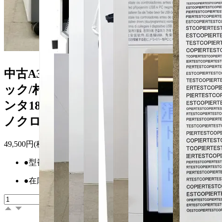
中古A3コピー機/中古A3複合機/ムラテ
ック/村田機械/Muratec MFX-1835/カウ
ンタ1883枚/コピー/FAX/プリンター/モ
ノクロスキャナー
49,500円(税込)
●型番
19829
●在庫数
1